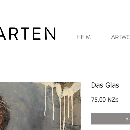
GARTEN
HEIM
ARTW
Das Glas
Prei
75,00 NZ$
In