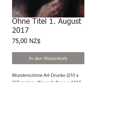
Ohne Titel 1. August
2017
Preis
75,00 NZ$
In den Warenkorb
Wunderschöne A4-Drucke (210 x
297 mm) in offener Auflage auf 210
g/m²-Mattkarton. Bereit zum
Einrahmen.
Währung in Neuseeland-
Dollar