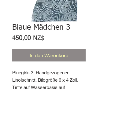
Blaue Mädchen 3
Preis
450,00 NZ$
In den Warenkorb
Bluegirls 3. Handgezogener
Linolschnitt, Bildgröße 6 x 4 Zoll,
Tinte auf Wasserbasis auf
säurefreiem Papier, montiert auf 10
x 8 mattem Karton.
Linoldruck-Info
Bluegirls (2011) ist eine Serie