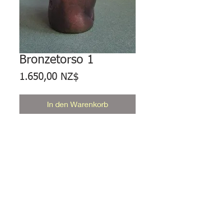
Bronzetorso 1
Preis
1.650,00 NZ$
In den Warenkorb
BRONZETORSO 1. Massiver
Bronzeguss. 90 x 39 x 30 mm.
Auflage 10.
Währung
Alle Preise in Neuseeland-Dollar