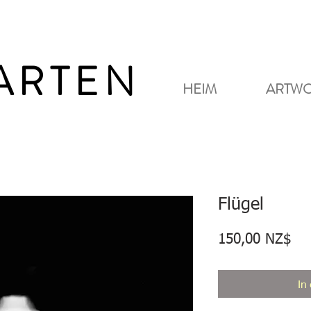
GARTEN
HEIM
ARTW
Flügel
Pre
150,00 NZ$
In