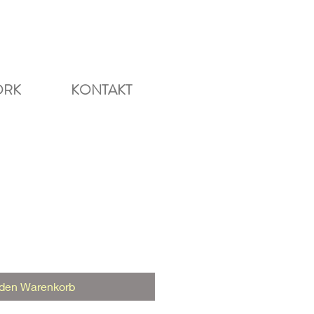
ORK
KONTAKT
is
 den Warenkorb