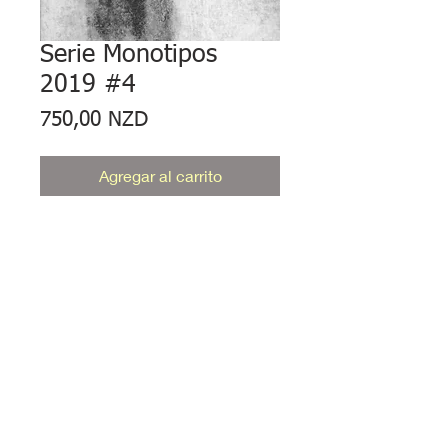
Serie Monotipos
2019 #4
Precio
750,00 NZD
Agregar al carrito
Monotype, obra de arte única de
edición única de 7 x 5" en papel
libre de ácido de 360 g/m².
Montada sobre tablero posterior
negro mate libre de ácido.
© Jardín Viky