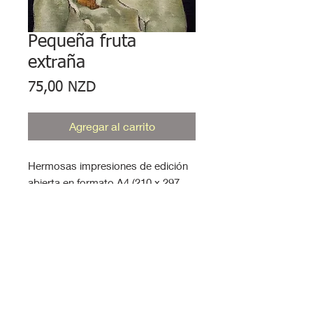
Pequeña fruta
extraña
Precio
75,00 NZD
Agregar al carrito
Hermosas impresiones de edición
abierta en formato A4 (210 x 297
mm) sobre cartulina mate de 210
g/m². Listas para enmarcar.
Moneda en dólares
neozelandeses