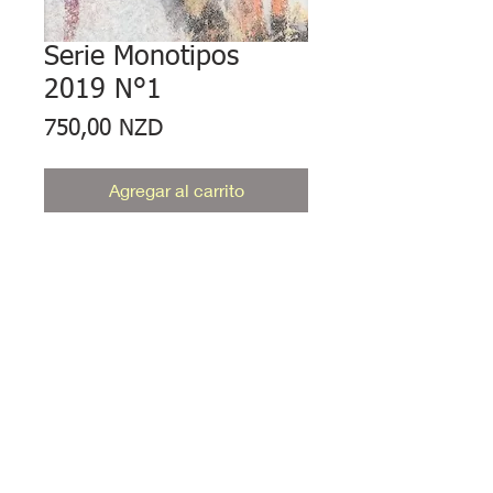
Serie Monotipos
2019 N°1
Precio
750,00 NZD
Agregar al carrito
Monotype, obra de arte única de
edición única de 7 x 5" en papel
libre de ácido de 360 g/m².
Montada sobre tablero posterior
negro mate libre de ácido.
© Jardín Viky