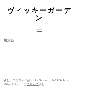
ヴィッキーガーデ
ン
展示会
新しいスタジオ作品 - Viky Garden、Fe29 Gallery、
2024 - レビューは
こちらで
読む