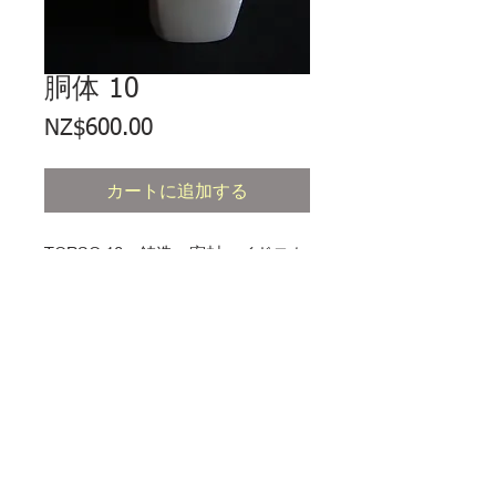
胴体 10
価
NZ$600.00
格
カートに追加する
TORSO 10。鋳造、密封ハイドロカ
ル石膏。90 x 34 x 55mm。エディ
ション5。
通貨
すべての価格はニュージーランドドル
です