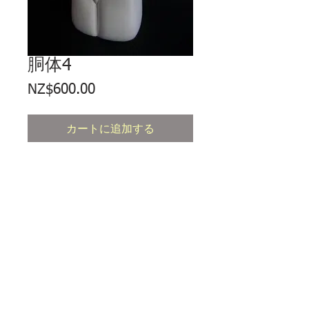
胴体4
価
NZ$600.00
格
カートに追加する
TORSO 4。鋳造、密封ハイドロカ
ル石膏。97 x 40 x 30mm。エディ
ション 5。
通貨
すべての価格はニュージーランドドル
です