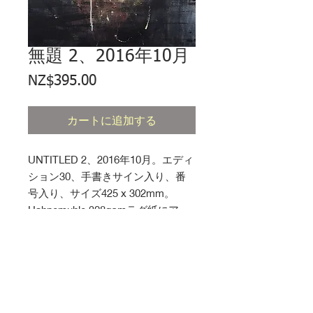
無題 2、2016年10月
価
NZ$395.00
格
カートに追加する
UNTITLED 2、2016年10月。エディ
ション30、手書きサイン入り、番
号入り、サイズ425 x 302mm。
Hahnemuhle 308gsmラグ紙にアー
トプリント。
プリントケア
購入したプリントは、額装するまでロ
通貨
ールのままにしておくことをお勧めし