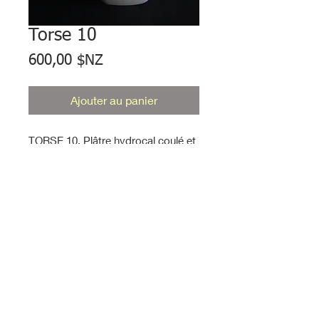
Torse 10
Prix
600,00 $NZ
Ajouter au panier
TORSE 10. Plâtre hydrocal coulé et
scellé. 90 x 34 x 55 mm. Édition de
5.
Devise
Tous les prix sont en dollars néo-
zélandais
© Jardin Viky