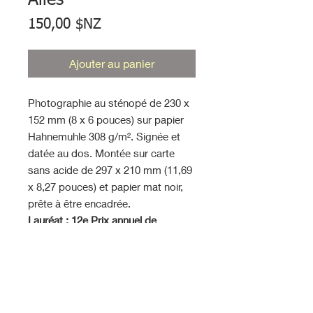
Ailes
Prix
150,00 $NZ
Ajouter au panier
Photographie au sténopé de 230 x
152 mm (8 x 6 pouces) sur papier
Hahnemuhle 308 g/m². Signée et
datée au dos. Montée sur carte
sans acide de 297 x 210 mm (11,69
x 8,27 pouces) et papier mat noir,
prête à être encadrée.
Lauréat : 12e Prix annuel de
photographie Julia Margaret
Cameron « Processus alternatifs »,
Barcelone, Espagne 2018